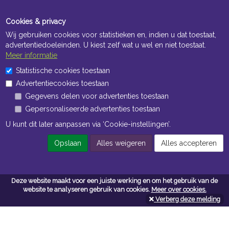
Cookies & privacy
Wij gebruiken cookies voor statistieken en, indien u dat toestaat,
advertentiedoeleinden. U kiest zelf wat u wel en niet toestaat.
Meer informatie
Statistische cookies toestaan
Openingstijden Kantoor
Advertentiecookies toestaan
ma t/m vr 8:30 uur tot 17:00 uur
Gegevens delen voor advertenties toestaan
Gepersonaliseerde advertenties toestaan
Openingstijden Magazijn
U kunt dit later aanpassen via ‘Cookie-instellingen’.
ma t/m vr 7:00 uur tot 16:30 uur
Opslaan
Alles weigeren
Alles accepteren
Navigatie
Deze website maakt voor een juiste werking en om het gebruik van de
website te analyseren gebruik van cookies.
Meer over cookies.
Algemene voorwaarden
Verberg deze melding
Privacy
Cookiebeleid