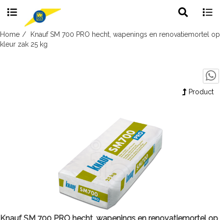
Toggle
Togg
search
navig
Skip
Home
Knauf SM 700 PRO hecht, wapenings en renovatiemortel op
to
kleur zak 25 kg
content
Product
Knauf SM 700 PRO hecht, wapenings en renovatiemortel op