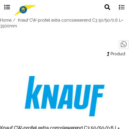
Toggle
Togg
search
navig
Skip
Home
Knauf CW-profiel extra corrosiewerend C3 50/50/0,6 L=
to
3500mm
content
Product
Knauf CW-profiel extra corrosiewerend C3 50/50/0,6 L=