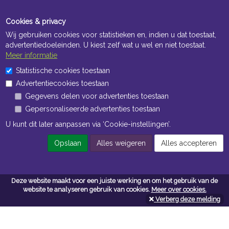
Cookies & privacy
Wij gebruiken cookies voor statistieken en, indien u dat toestaat,
advertentiedoeleinden. U kiest zelf wat u wel en niet toestaat.
Meer informatie
Statistische cookies toestaan
Openingstijden Kantoor
Advertentiecookies toestaan
ma t/m vr 8:30 uur tot 17:00 uur
Gegevens delen voor advertenties toestaan
Gepersonaliseerde advertenties toestaan
Openingstijden Magazijn
U kunt dit later aanpassen via ‘Cookie-instellingen’.
ma t/m vr 7:00 uur tot 16:30 uur
Opslaan
Alles weigeren
Alles accepteren
Navigatie
Deze website maakt voor een juiste werking en om het gebruik van de
website te analyseren gebruik van cookies.
Meer over cookies.
Algemene voorwaarden
Verberg deze melding
Privacy
Cookiebeleid