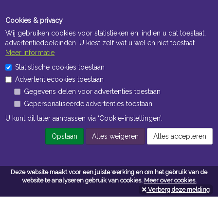
Cookies & privacy
Wij gebruiken cookies voor statistieken en, indien u dat toestaat,
advertentiedoeleinden. U kiest zelf wat u wel en niet toestaat.
Meer informatie
Statistische cookies toestaan
Openingstijden Kantoor
Advertentiecookies toestaan
ma t/m vr 8:30 uur tot 17:00 uur
Gegevens delen voor advertenties toestaan
Gepersonaliseerde advertenties toestaan
Openingstijden Magazijn
U kunt dit later aanpassen via ‘Cookie-instellingen’.
ma t/m vr 7:00 uur tot 16:30 uur
Opslaan
Alles weigeren
Alles accepteren
Navigatie
Deze website maakt voor een juiste werking en om het gebruik van de
website te analyseren gebruik van cookies.
Meer over cookies.
Algemene voorwaarden
Verberg deze melding
Privacy
Cookiebeleid