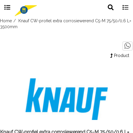
Toggle
Togg
search
navig
Skip
Home
Knauf CW-profiel extra corrosiewerend C5-M 75/50/0,6 L=
to
3500mm
content
Product
Knauf CW-profiel extra corrosiewerend C5-M 75/50/0,6 L=