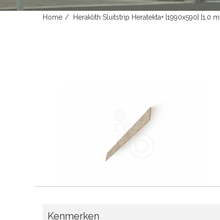
Home
Heraklith Sluitstrip Heratekta+ [1990x590] [1
Kenmerken