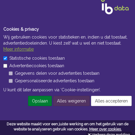
Cookies & privacy
Wij gebruiken cookies voor statistieken en, indien u dat toestaat,
advertentiedoeleinden. U kiest zelf wat u wel en niet toestaat.
Meer informatie
Openingstijden Kantoor
Statistische cookies toestaan
Advertentiecookies toestaan
ma t/m vr 8:30 uur tot 17:00 uur
Gegevens delen voor advertenties toestaan
Gepersonaliseerde advertenties toestaan
Openingstijden Magazijn
U kunt dit later aanpassen via ‘Cookie-instellingen’.
ma t/m vr 7:00 uur tot 16:30 uur
Opslaan
Alles weigeren
Alles accepteren
Navigatie
Deze website maakt voor een juiste werking en om het gebruik van de
Algemene voorwaarden
website te analyseren gebruik van cookies.
Meer over cookies.
Verberg deze melding