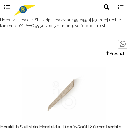
Toggle
Togg
search
navig
Skip
Home
Heraklith Sluitstrip Heratekta+ [1990x590] [2,0 mm] rechte
to
kanten 100% PEFC 995x170x15 mm ongeverfd doos 10 st
content
Product
Heraklith Sluitstrip Heratekta+ [1990x590] [2,0 mm] rechte