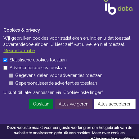
Cookies & privacy
Wij gebruiken cookies voor statistieken en, indien u dat toestaat,
advertentiedoeleinden. U kiest zelf wat u wel en niet toestaat.
Meer informatie
Openingstijden Kantoor
Statistische cookies toestaan
Advertentiecookies toestaan
ma t/m vr 8:30 uur tot 17:00 uur
Gegevens delen voor advertenties toestaan
Gepersonaliseerde advertenties toestaan
Openingstijden Magazijn
U kunt dit later aanpassen via ‘Cookie-instellingen’.
ma t/m vr 7:00 uur tot 16:30 uur
Opslaan
Alles weigeren
Alles accepteren
Navigatie
Deze website maakt voor een juiste werking en om het gebruik van de
Algemene voorwaarden
website te analyseren gebruik van cookies.
Meer over cookies.
Verberg deze melding