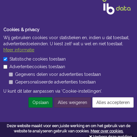
Cookies & privacy
Wij gebruiken cookies voor statistieken en, indien u dat toestaat,
advertentiedoeleinden. U kiest zelf wat u wel en niet toestaat.
Meer informatie
Openingstijden Kantoor
Statistische cookies toestaan
Advertentiecookies toestaan
ma t/m vr 8:30 uur tot 17:00 uur
Gegevens delen voor advertenties toestaan
Gepersonaliseerde advertenties toestaan
Openingstijden Magazijn
U kunt dit later aanpassen via ‘Cookie-instellingen’.
ma t/m vr 7:00 uur tot 16:30 uur
Opslaan
Alles weigeren
Alles accepteren
Navigatie
Deze website maakt voor een juiste werking en om het gebruik van de
Algemene voorwaarden
website te analyseren gebruik van cookies.
Meer over cookies.
Verberg deze melding