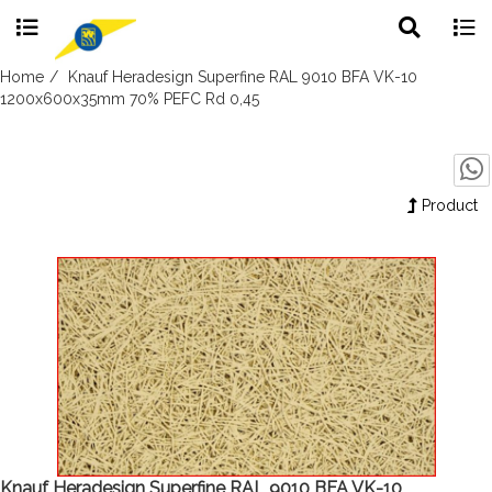
Toggle
Togg
search
navig
Skip
Home
Knauf Heradesign Superfine RAL 9010 BFA VK-10
to
1200x600x35mm 70% PEFC Rd 0,45
content
Product
Knauf Heradesign Superfine RAL 9010 BFA VK-10