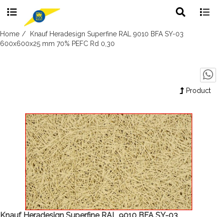
Toggle
Togg
search
navig
Skip
Home
Knauf Heradesign Superfine RAL 9010 BFA SY-03
to
600x600x25 mm 70% PEFC Rd 0,30
content
Product
Knauf Heradesign Superfine RAL 9010 BFA SY-03