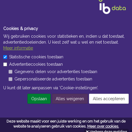
Cookies & privacy
Wij gebruiken cookies voor statistieken en, indien u dat toestaat,
advertentiedoeleinden. U kiest zelf wat u wel en niet toestaat.
Meer informatie
Openingstijden Kantoor
Statistische cookies toestaan
Advertentiecookies toestaan
ma t/m vr 8:30 uur tot 17:00 uur
Gegevens delen voor advertenties toestaan
Gepersonaliseerde advertenties toestaan
Openingstijden Magazijn
U kunt dit later aanpassen via ‘Cookie-instellingen’.
ma t/m vr 7:00 uur tot 16:30 uur
Opslaan
Alles weigeren
Alles accepteren
Navigatie
Deze website maakt voor een juiste werking en om het gebruik van de
Algemene voorwaarden
website te analyseren gebruik van cookies.
Meer over cookies.
Verberg deze melding