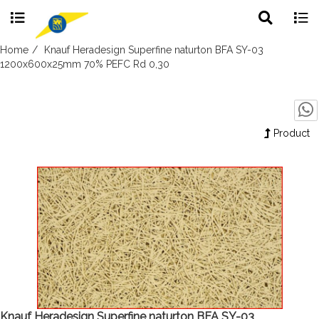
Toggle
Togg
search
navig
Skip
Home
Knauf Heradesign Superfine naturton BFA SY-03
to
1200x600x25mm 70% PEFC Rd 0,30
content
Product
Knauf Heradesign Superfine naturton BFA SY-03