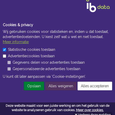
Cookies & privacy
Wij gebruiken cookies voor statistieken en, indien u dat toestaat,
advertentiedoeleinden. U kiest zelf wat u wel en niet toestaat.
Meer informatie
Openingstijden Kantoor
Statistische cookies toestaan
Advertentiecookies toestaan
ma t/m vr 8:30 uur tot 17:00 uur
Gegevens delen voor advertenties toestaan
Gepersonaliseerde advertenties toestaan
Openingstijden Magazijn
U kunt dit later aanpassen via ‘Cookie-instellingen’.
ma t/m vr 7:00 uur tot 16:30 uur
Opslaan
Alles weigeren
Alles accepteren
Navigatie
Deze website maakt voor een juiste werking en om het gebruik van de
Algemene voorwaarden
website te analyseren gebruik van cookies.
Meer over cookies.
Verberg deze melding