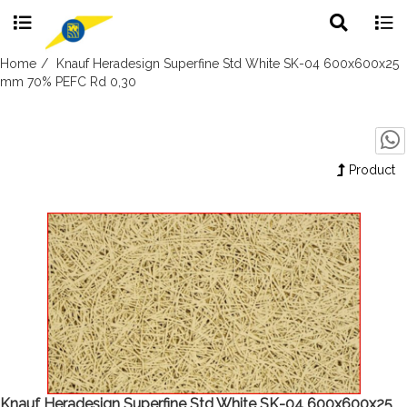
Toggle
Togg
search
navig
Skip
Home
Knauf Heradesign Superfine Std White SK-04 600x600x25
to
mm 70% PEFC Rd 0,30
content
Product
Knauf Heradesign Superfine Std White SK-04 600x600x25