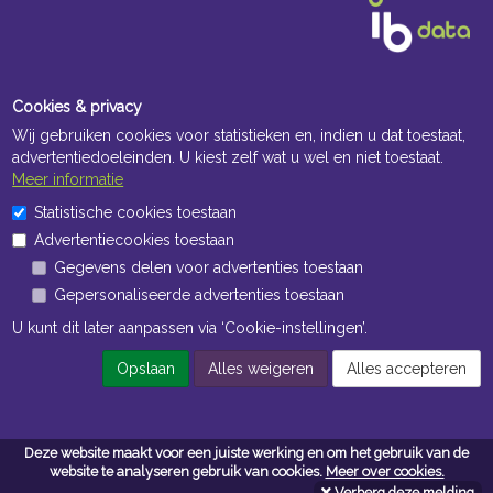
Cookies & privacy
Wij gebruiken cookies voor statistieken en, indien u dat toestaat,
advertentiedoeleinden. U kiest zelf wat u wel en niet toestaat.
Meer informatie
Openingstijden Kantoor
Statistische cookies toestaan
Advertentiecookies toestaan
ma t/m vr 8:30 uur tot 17:00 uur
Gegevens delen voor advertenties toestaan
Gepersonaliseerde advertenties toestaan
Openingstijden Magazijn
U kunt dit later aanpassen via ‘Cookie-instellingen’.
ma t/m vr 7:00 uur tot 16:30 uur
Opslaan
Alles weigeren
Alles accepteren
Navigatie
Deze website maakt voor een juiste werking en om het gebruik van de
Algemene voorwaarden
website te analyseren gebruik van cookies.
Meer over cookies.
Verberg deze melding