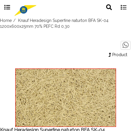
Toggle
Togg
search
navig
Skip
Home
Knauf Heradesign Superfine naturton BFA SK-04
to
1200x600x25mm 70% PEFC Rd 0,30
content
Product
Knauf Heradesign Superfine naturton BFA SK-04