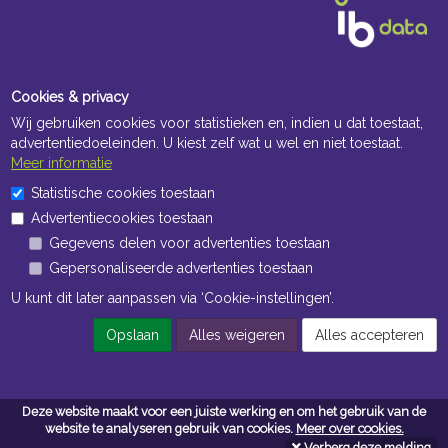
Cookies & privacy
Wij gebruiken cookies voor statistieken en, indien u dat toestaat,
advertentiedoeleinden. U kiest zelf wat u wel en niet toestaat.
Meer informatie
Openingstijden Kantoor
Statistische cookies toestaan
Advertentiecookies toestaan
ma t/m vr 8:30 uur tot 17:00 uur
Gegevens delen voor advertenties toestaan
Gepersonaliseerde advertenties toestaan
Openingstijden Magazijn
U kunt dit later aanpassen via ‘Cookie-instellingen’.
ma t/m vr 7:00 uur tot 16:30 uur
Opslaan
Alles weigeren
Alles accepteren
Navigatie
Deze website maakt voor een juiste werking en om het gebruik van de
Algemene voorwaarden
website te analyseren gebruik van cookies.
Meer over cookies.
Verberg deze melding