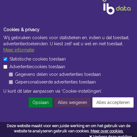
Cookies & privacy
Wij gebruiken cookies voor statistieken en, indien u dat toestaat,
advertentiedoeleinden. U kiest zelf wat u wel en niet toestaat.
Meer informatie
Openingstijden Kantoor
Statistische cookies toestaan
Advertentiecookies toestaan
ma t/m vr 8:30 uur tot 17:00 uur
Gegevens delen voor advertenties toestaan
Gepersonaliseerde advertenties toestaan
Openingstijden Magazijn
U kunt dit later aanpassen via ‘Cookie-instellingen’.
ma t/m vr 7:00 uur tot 16:30 uur
Opslaan
Alles weigeren
Alles accepteren
Navigatie
Deze website maakt voor een juiste werking en om het gebruik van de
Algemene voorwaarden
website te analyseren gebruik van cookies.
Meer over cookies.
Verberg deze melding