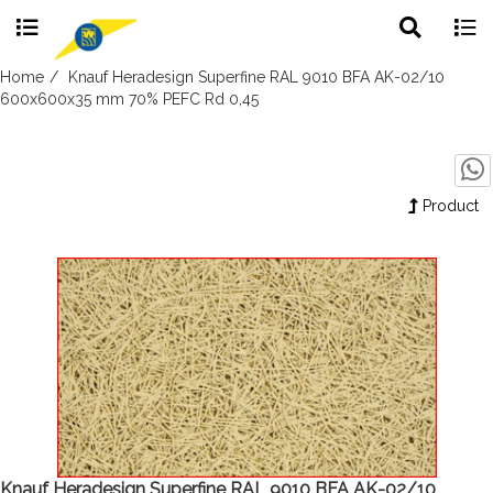
Toggle
Togg
search
navig
Skip
Home
Knauf Heradesign Superfine RAL 9010 BFA AK-02/10
to
600x600x35 mm 70% PEFC Rd 0,45
content
Product
Knauf Heradesign Superfine RAL 9010 BFA AK-02/10