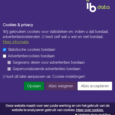
Cookies & privacy
Wij gebruiken cookies voor statistieken en, indien u dat toestaat,
advertentiedoeleinden. U kiest zelf wat u wel en niet toestaat.
Meer informatie
Openingstijden Kantoor
Statistische cookies toestaan
Advertentiecookies toestaan
ma t/m vr 8:30 uur tot 17:00 uur
Gegevens delen voor advertenties toestaan
Gepersonaliseerde advertenties toestaan
Openingstijden Magazijn
U kunt dit later aanpassen via ‘Cookie-instellingen’.
ma t/m vr 7:00 uur tot 16:30 uur
Opslaan
Alles weigeren
Alles accepteren
Navigatie
Deze website maakt voor een juiste werking en om het gebruik van de
Algemene voorwaarden
website te analyseren gebruik van cookies.
Meer over cookies.
Verberg deze melding