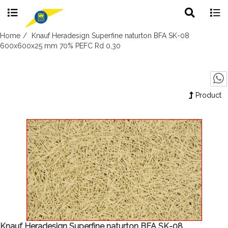
Toggle
Togg
search
navig
Skip
Home
Knauf Heradesign Superfine naturton BFA SK-08
to
600x600x25 mm 70% PEFC Rd 0,30
content
Product
Knauf Heradesign Superfine naturton BFA SK-08