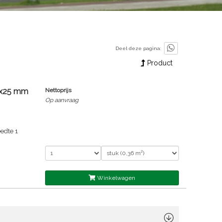
Deel deze pagina:
Product
0x25 mm
Nettoprijs
Op aanvraag
edte 1
Winkelwagen