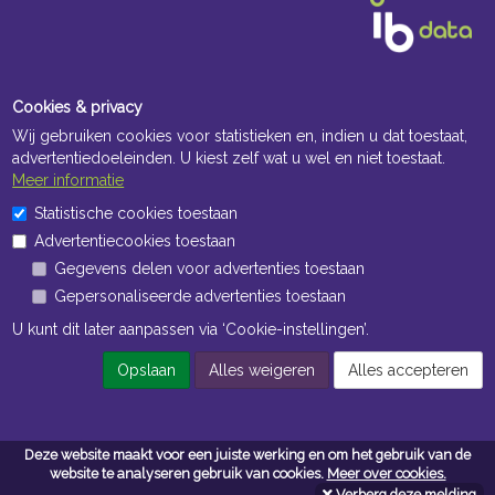
Cookies & privacy
Wij gebruiken cookies voor statistieken en, indien u dat toestaat,
advertentiedoeleinden. U kiest zelf wat u wel en niet toestaat.
Meer informatie
Openingstijden Kantoor
Statistische cookies toestaan
Advertentiecookies toestaan
ma t/m vr 8:30 uur tot 17:00 uur
Gegevens delen voor advertenties toestaan
Gepersonaliseerde advertenties toestaan
Openingstijden Magazijn
U kunt dit later aanpassen via ‘Cookie-instellingen’.
ma t/m vr 7:00 uur tot 16:30 uur
Opslaan
Alles weigeren
Alles accepteren
Navigatie
Deze website maakt voor een juiste werking en om het gebruik van de
Algemene voorwaarden
website te analyseren gebruik van cookies.
Meer over cookies.
Verberg deze melding