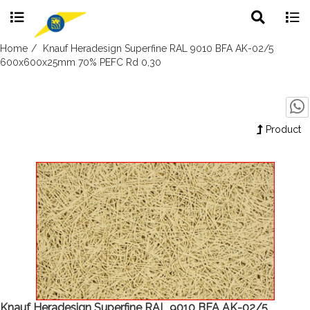
Toggle
Togg
search
navig
Skip
Home
Knauf Heradesign Superfine RAL 9010 BFA AK-02/5
to
600x600x25mm 70% PEFC Rd 0,30
content
Product
Knauf Heradesign Superfine RAL 9010 BFA AK-02/5