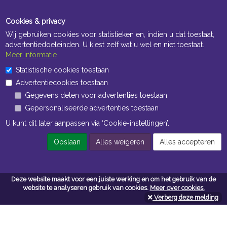
Cookies & privacy
Wij gebruiken cookies voor statistieken en, indien u dat toestaat,
advertentiedoeleinden. U kiest zelf wat u wel en niet toestaat.
Meer informatie
Statistische cookies toestaan
Openingstijden Kantoor
Advertentiecookies toestaan
ma t/m vr 8:30 uur tot 17:00 uur
Gegevens delen voor advertenties toestaan
Gepersonaliseerde advertenties toestaan
Openingstijden Magazijn
U kunt dit later aanpassen via ‘Cookie-instellingen’.
ma t/m vr 7:00 uur tot 16:30 uur
Opslaan
Alles weigeren
Alles accepteren
Navigatie
Deze website maakt voor een juiste werking en om het gebruik van de
website te analyseren gebruik van cookies.
Meer over cookies.
Algemene voorwaarden
Verberg deze melding
Privacy
Cookiebeleid