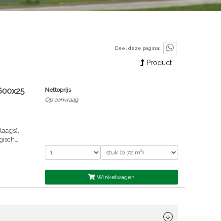
Deel deze pagina:
Product
600x25
Nettoprijs
Op aanvraag
laags),
gisch
Winkelwagen