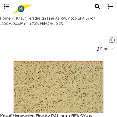
Toggle
Togg
search
navig
Skip
Home
Knauf Heradesign Fine A2 RAL 9010 BFA SY-03
to
1200x600x25 mm 70% PEFC Rd 0,25
content
Product
Knauf Heradesign Fine A2 RAL 9010 BFA SY-03