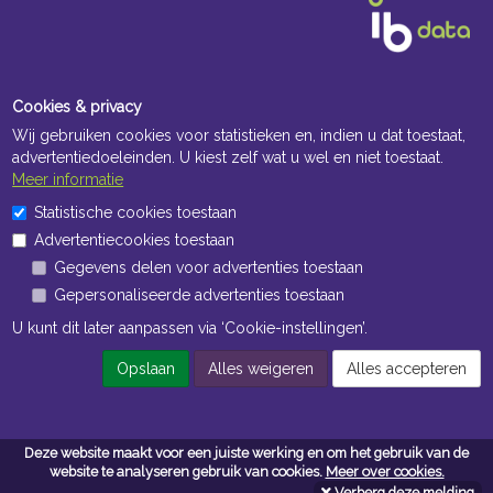
Cookies & privacy
Wij gebruiken cookies voor statistieken en, indien u dat toestaat,
advertentiedoeleinden. U kiest zelf wat u wel en niet toestaat.
Meer informatie
Openingstijden Kantoor
Statistische cookies toestaan
Advertentiecookies toestaan
ma t/m vr 8:30 uur tot 17:00 uur
Gegevens delen voor advertenties toestaan
Gepersonaliseerde advertenties toestaan
Openingstijden Magazijn
U kunt dit later aanpassen via ‘Cookie-instellingen’.
ma t/m vr 7:00 uur tot 16:30 uur
Opslaan
Alles weigeren
Alles accepteren
Navigatie
Deze website maakt voor een juiste werking en om het gebruik van de
Algemene voorwaarden
website te analyseren gebruik van cookies.
Meer over cookies.
Verberg deze melding