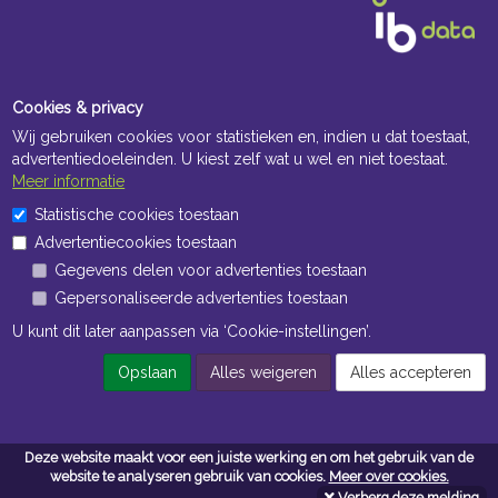
Cookies & privacy
Wij gebruiken cookies voor statistieken en, indien u dat toestaat,
advertentiedoeleinden. U kiest zelf wat u wel en niet toestaat.
Meer informatie
Openingstijden Kantoor
Statistische cookies toestaan
Advertentiecookies toestaan
ma t/m vr 8:30 uur tot 17:00 uur
Gegevens delen voor advertenties toestaan
Gepersonaliseerde advertenties toestaan
Openingstijden Magazijn
U kunt dit later aanpassen via ‘Cookie-instellingen’.
ma t/m vr 7:00 uur tot 16:30 uur
Opslaan
Alles weigeren
Alles accepteren
Navigatie
Deze website maakt voor een juiste werking en om het gebruik van de
Algemene voorwaarden
website te analyseren gebruik van cookies.
Meer over cookies.
Verberg deze melding