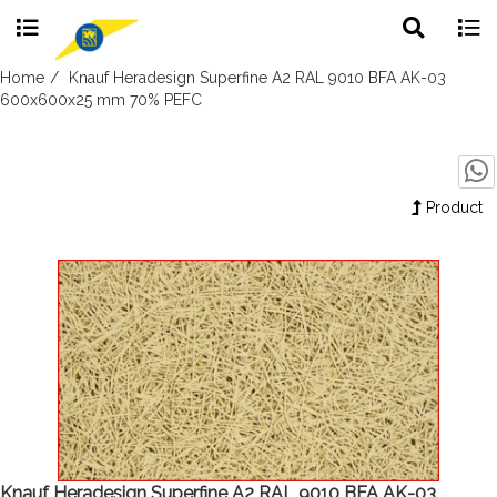
Toggle
Togg
search
navig
Skip
Home
Knauf Heradesign Superfine A2 RAL 9010 BFA AK-03
to
600x600x25 mm 70% PEFC
content
Product
Knauf Heradesign Superfine A2 RAL 9010 BFA AK-03