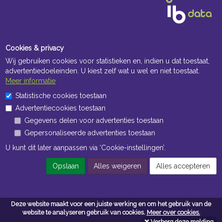
Cookies & privacy
Wij gebruiken cookies voor statistieken en, indien u dat toestaat,
advertentiedoeleinden. U kiest zelf wat u wel en niet toestaat.
Meer informatie
Openingstijden Kantoor
Statistische cookies toestaan
Advertentiecookies toestaan
ma t/m vr 8:30 uur tot 17:00 uur
Gegevens delen voor advertenties toestaan
Gepersonaliseerde advertenties toestaan
Openingstijden Magazijn
U kunt dit later aanpassen via ‘Cookie-instellingen’.
ma t/m vr 7:00 uur tot 16:30 uur
Opslaan
Alles weigeren
Alles accepteren
Navigatie
Deze website maakt voor een juiste werking en om het gebruik van de
Algemene voorwaarden
website te analyseren gebruik van cookies.
Meer over cookies.
Verberg deze melding