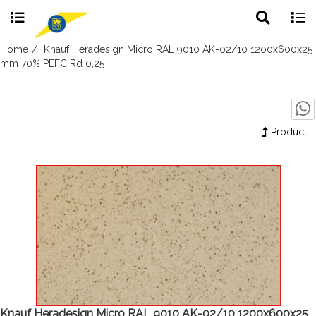
Toggle
Togg
search
navig
Skip
Home
Knauf Heradesign Micro RAL 9010 AK-02/10 1200x600x25
to
mm 70% PEFC Rd 0,25
content
Product
Knauf Heradesign Micro RAL 9010 AK-02/10 1200x600x25