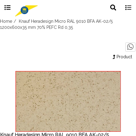
Toggle
Togg
search
navig
Skip
Home
Knauf Heradesign Micro RAL 9010 BFA AK-02/5
to
1200x600x35 mm 70% PEFC Rd 0,35
content
Product
Knauf Heradesign Micro RAL 9010 BFA AK-02/5