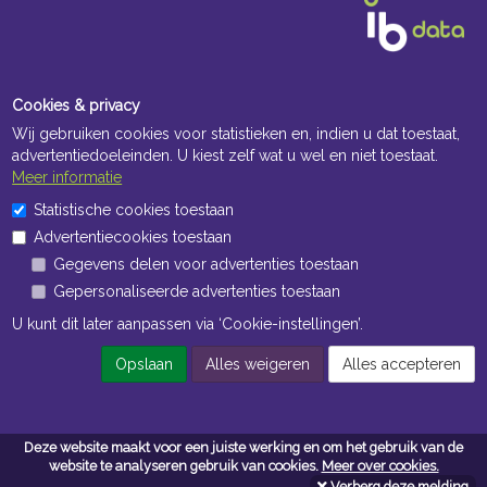
Cookies & privacy
Wij gebruiken cookies voor statistieken en, indien u dat toestaat,
advertentiedoeleinden. U kiest zelf wat u wel en niet toestaat.
Meer informatie
Openingstijden Kantoor
Statistische cookies toestaan
Advertentiecookies toestaan
ma t/m vr 8:30 uur tot 17:00 uur
Gegevens delen voor advertenties toestaan
Gepersonaliseerde advertenties toestaan
Openingstijden Magazijn
U kunt dit later aanpassen via ‘Cookie-instellingen’.
ma t/m vr 7:00 uur tot 16:30 uur
Opslaan
Alles weigeren
Alles accepteren
Navigatie
Deze website maakt voor een juiste werking en om het gebruik van de
Algemene voorwaarden
website te analyseren gebruik van cookies.
Meer over cookies.
Verberg deze melding