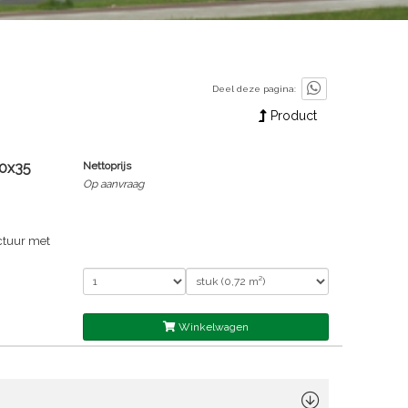
Deel deze pagina:
Product
00x35
Nettoprijs
Op aanvraag
ctuur met
Winkelwagen