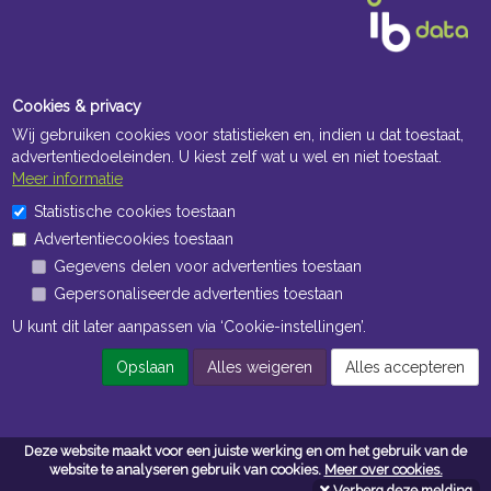
Cookies & privacy
Wij gebruiken cookies voor statistieken en, indien u dat toestaat,
advertentiedoeleinden. U kiest zelf wat u wel en niet toestaat.
Meer informatie
Openingstijden Kantoor
Statistische cookies toestaan
Advertentiecookies toestaan
ma t/m vr 8:30 uur tot 17:00 uur
Gegevens delen voor advertenties toestaan
Gepersonaliseerde advertenties toestaan
Openingstijden Magazijn
U kunt dit later aanpassen via ‘Cookie-instellingen’.
ma t/m vr 7:00 uur tot 16:30 uur
Opslaan
Alles weigeren
Alles accepteren
Navigatie
Deze website maakt voor een juiste werking en om het gebruik van de
Algemene voorwaarden
website te analyseren gebruik van cookies.
Meer over cookies.
Verberg deze melding