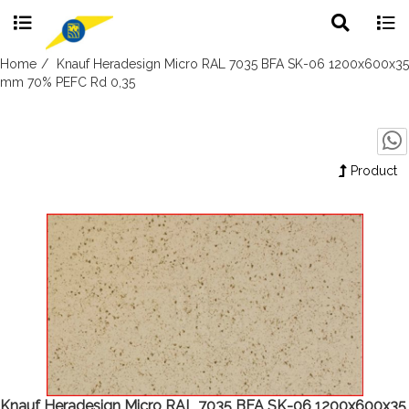
Toggle
Togg
search
navig
Skip
Home
Knauf Heradesign Micro RAL 7035 BFA SK-06 1200x600x35
to
mm 70% PEFC Rd 0,35
content
Product
Knauf Heradesign Micro RAL 7035 BFA SK-06 1200x600x35