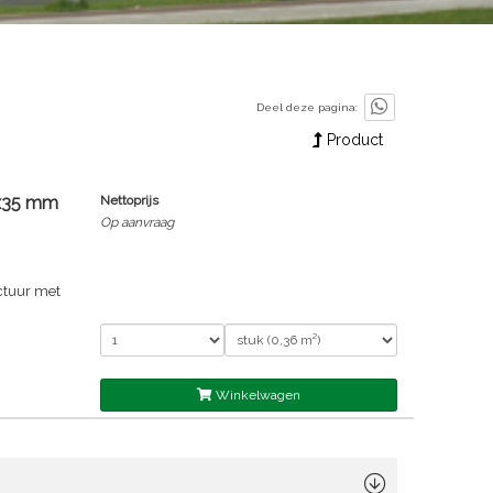
Deel deze pagina:
Product
0x35 mm
Nettoprijs
Op aanvraag
ctuur met
Winkelwagen