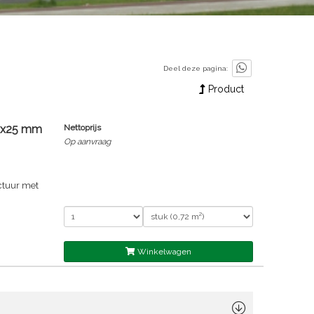
Deel deze pagina:
Product
00x25 mm
Nettoprijs
Op aanvraag
ctuur met
Winkelwagen