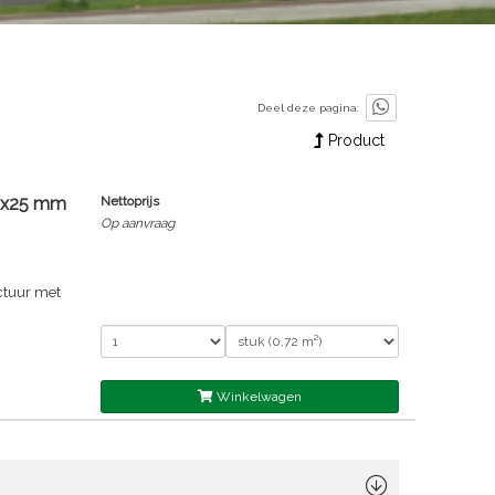
Deel deze pagina:
Product
00x25 mm
Nettoprijs
Op aanvraag
ctuur met
Winkelwagen