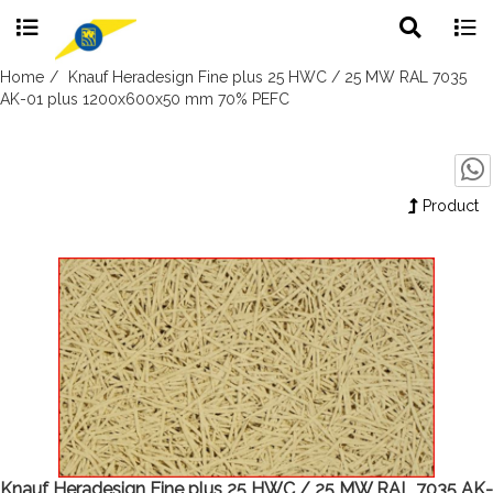
Toggle
Togg
search
navig
Skip
Home
Knauf Heradesign Fine plus 25 HWC / 25 MW RAL 7035
to
AK-01 plus 1200x600x50 mm 70% PEFC
content
Product
Knauf Heradesign Fine plus 25 HWC / 25 MW RAL 7035 AK-