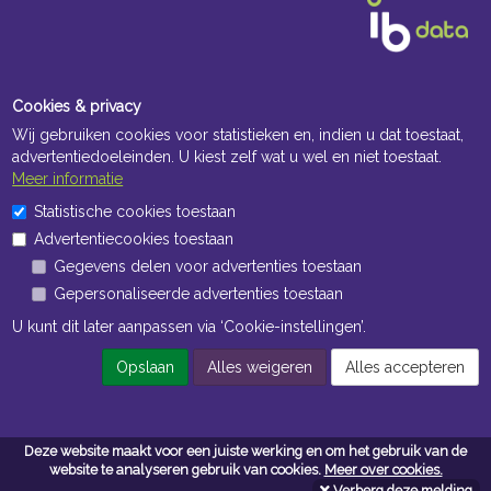
Cookies & privacy
Wij gebruiken cookies voor statistieken en, indien u dat toestaat,
advertentiedoeleinden. U kiest zelf wat u wel en niet toestaat.
Meer informatie
Openingstijden Kantoor
Statistische cookies toestaan
Advertentiecookies toestaan
ma t/m vr 8:30 uur tot 17:00 uur
Gegevens delen voor advertenties toestaan
Gepersonaliseerde advertenties toestaan
Openingstijden Magazijn
U kunt dit later aanpassen via ‘Cookie-instellingen’.
ma t/m vr 7:00 uur tot 16:30 uur
Opslaan
Alles weigeren
Alles accepteren
Navigatie
Deze website maakt voor een juiste werking en om het gebruik van de
Algemene voorwaarden
website te analyseren gebruik van cookies.
Meer over cookies.
Verberg deze melding