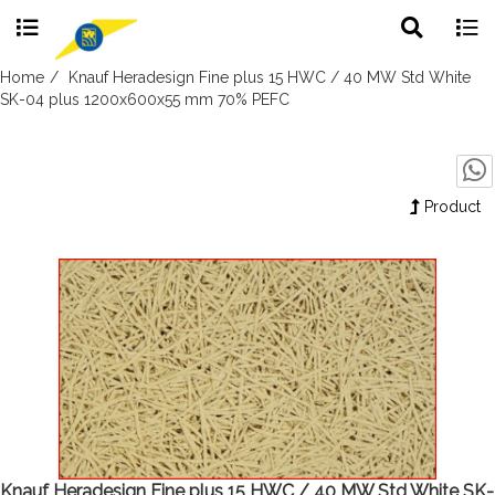
Toggle
Togg
search
navig
Skip
Home
Knauf Heradesign Fine plus 15 HWC / 40 MW Std White
to
SK-04 plus 1200x600x55 mm 70% PEFC
content
Product
Knauf Heradesign Fine plus 15 HWC / 40 MW Std White SK-