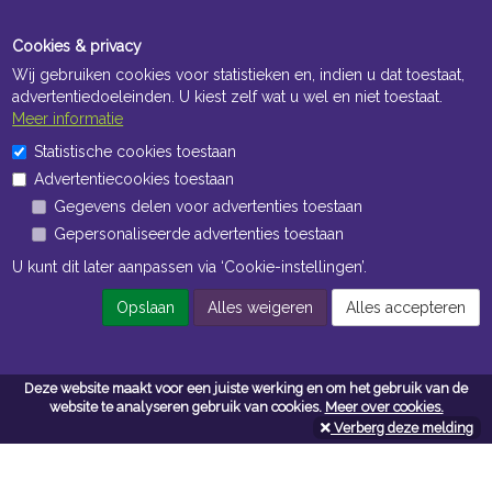
Cookies & privacy
Wij gebruiken cookies voor statistieken en, indien u dat toestaat,
advertentiedoeleinden. U kiest zelf wat u wel en niet toestaat.
Meer informatie
Statistische cookies toestaan
Openingstijden Kantoor
Advertentiecookies toestaan
ma t/m vr 8:30 uur tot 17:00 uur
Gegevens delen voor advertenties toestaan
Gepersonaliseerde advertenties toestaan
Openingstijden Magazijn
U kunt dit later aanpassen via ‘Cookie-instellingen’.
ma t/m vr 7:00 uur tot 16:30 uur
Opslaan
Alles weigeren
Alles accepteren
Navigatie
Deze website maakt voor een juiste werking en om het gebruik van de
website te analyseren gebruik van cookies.
Meer over cookies.
Algemene voorwaarden
Verberg deze melding
Privacy
Cookiebeleid