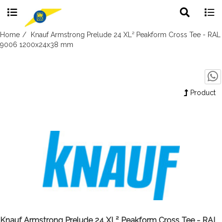
Toggle
Togg
search
navig
Skip
Home
Knauf Armstrong Prelude 24 XL² Peakform Cross Tee - RAL
to
9006 1200x24x38 mm
content
Product
Knauf Armstrong Prelude 24 XL² Peakform Cross Tee - RAL