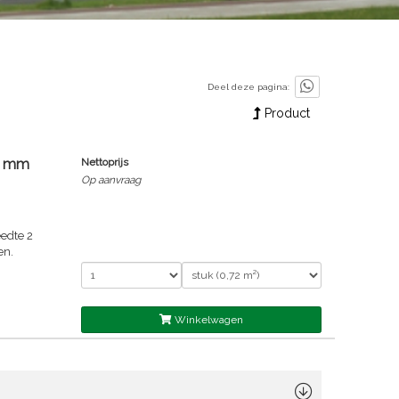
Deel deze pagina:
Product
5 mm
Nettoprijs
Op aanvraag
edte 2
en.
Winkelwagen