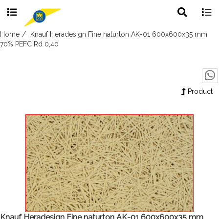
Toggle
Togg
search
navig
Skip
Home
Knauf Heradesign Fine naturton AK-01 600x600x35 mm
to
70% PEFC Rd 0,40
content
Product
Knauf Heradesign Fine naturton AK-01 600x600x35 mm