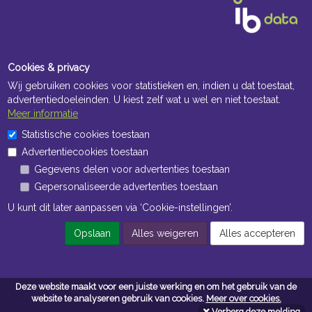
Cookies & privacy
Wij gebruiken cookies voor statistieken en, indien u dat toestaat,
advertentiedoeleinden. U kiest zelf wat u wel en niet toestaat.
Meer informatie
Openingstijden Kantoor
Statistische cookies toestaan
Advertentiecookies toestaan
ma t/m vr 8:30 uur tot 17:00 uur
Gegevens delen voor advertenties toestaan
Gepersonaliseerde advertenties toestaan
Openingstijden Magazijn
U kunt dit later aanpassen via ‘Cookie-instellingen’.
ma t/m vr 7:00 uur tot 16:30 uur
Opslaan
Alles weigeren
Alles accepteren
Navigatie
Deze website maakt voor een juiste werking en om het gebruik van de
Algemene voorwaarden
website te analyseren gebruik van cookies.
Meer over cookies.
Verberg deze melding