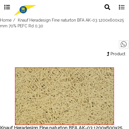
Toggle
Togg
search
navig
Skip
Home
Knauf Heradesign Fine naturton BFA AK-03 1200x600x25
to
mm 70% PEFC Rd 0,30
content
Product
Knauf Heradesign Fine naturton BFA AK-03 1200x600x25