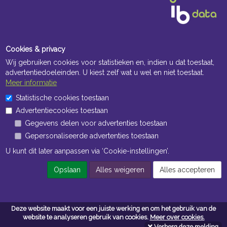
Cookies & privacy
Wij gebruiken cookies voor statistieken en, indien u dat toestaat,
advertentiedoeleinden. U kiest zelf wat u wel en niet toestaat.
Meer informatie
Openingstijden Kantoor
Statistische cookies toestaan
Advertentiecookies toestaan
ma t/m vr 8:30 uur tot 17:00 uur
Gegevens delen voor advertenties toestaan
Gepersonaliseerde advertenties toestaan
Openingstijden Magazijn
U kunt dit later aanpassen via ‘Cookie-instellingen’.
ma t/m vr 7:00 uur tot 16:30 uur
Opslaan
Alles weigeren
Alles accepteren
Navigatie
Deze website maakt voor een juiste werking en om het gebruik van de
Algemene voorwaarden
website te analyseren gebruik van cookies.
Meer over cookies.
Verberg deze melding