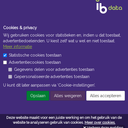
Cookies & privacy
Wij gebruiken cookies voor statistieken en, indien u dat toestaat,
advertentiedoeleinden. U kiest zelf wat u wel en niet toestaat.
Meer informatie
Openingstijden Kantoor
Statistische cookies toestaan
Advertentiecookies toestaan
ma t/m vr 8:30 uur tot 17:00 uur
Gegevens delen voor advertenties toestaan
Gepersonaliseerde advertenties toestaan
Openingstijden Magazijn
U kunt dit later aanpassen via ‘Cookie-instellingen’.
ma t/m vr 7:00 uur tot 16:30 uur
Opslaan
Alles weigeren
Alles accepteren
Navigatie
Deze website maakt voor een juiste werking en om het gebruik van de
Algemene voorwaarden
website te analyseren gebruik van cookies.
Meer over cookies.
Verberg deze melding