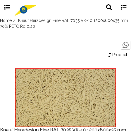
Toggle
Togg
search
navig
Skip
Home
Knauf Heradesign Fine RAL 7035 VK-10 1200x600x35 mm
to
70% PEFC Rd 0,40
content
Product
Knauf Heradesign Fine RAL 7035 VK-10 1200x600x35 mm