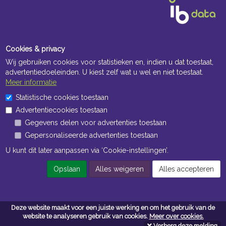
Cookies & privacy
Wij gebruiken cookies voor statistieken en, indien u dat toestaat,
advertentiedoeleinden. U kiest zelf wat u wel en niet toestaat.
Meer informatie
Openingstijden Kantoor
Statistische cookies toestaan
Advertentiecookies toestaan
ma t/m vr 8:30 uur tot 17:00 uur
Gegevens delen voor advertenties toestaan
Gepersonaliseerde advertenties toestaan
Openingstijden Magazijn
U kunt dit later aanpassen via ‘Cookie-instellingen’.
ma t/m vr 7:00 uur tot 16:30 uur
Opslaan
Alles weigeren
Alles accepteren
Navigatie
Deze website maakt voor een juiste werking en om het gebruik van de
Algemene voorwaarden
website te analyseren gebruik van cookies.
Meer over cookies.
Verberg deze melding