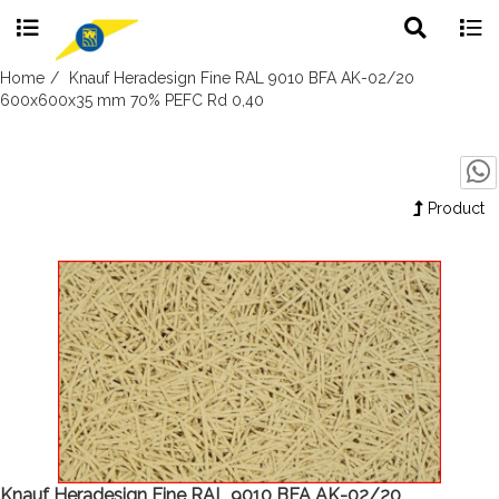
Toggle
Togg
search
navig
Skip
Home
Knauf Heradesign Fine RAL 9010 BFA AK-02/20
to
600x600x35 mm 70% PEFC Rd 0,40
content
Product
Knauf Heradesign Fine RAL 9010 BFA AK-02/20