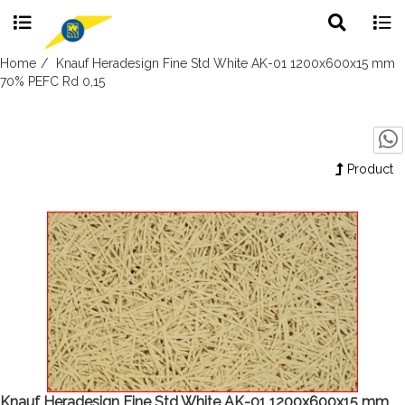
Toggle
Togg
search
navig
Skip
Home
Knauf Heradesign Fine Std White AK-01 1200x600x15 mm
to
70% PEFC Rd 0,15
content
Product
Knauf Heradesign Fine Std White AK-01 1200x600x15 mm