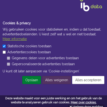
Cookies & privacy
Wij gebruiken cookies voor statistieken en, indien u dat toestaat,
advertentiedoeleinden. U kiest zelf wat u wel en niet toestaat.
Meer informatie
Openingstijden Kantoor
Statistische cookies toestaan
Advertentiecookies toestaan
ma t/m vr 8:30 uur tot 17:00 uur
Gegevens delen voor advertenties toestaan
Gepersonaliseerde advertenties toestaan
Openingstijden Magazijn
U kunt dit later aanpassen via ‘Cookie-instellingen’.
ma t/m vr 7:00 uur tot 16:30 uur
Opslaan
Alles weigeren
Alles accepteren
Navigatie
Deze website maakt voor een juiste werking en om het gebruik van de
Algemene voorwaarden
website te analyseren gebruik van cookies.
Meer over cookies.
Verberg deze melding