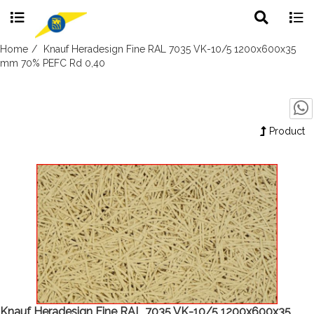
Toggle
Togg
search
navig
Skip
Home
Knauf Heradesign Fine RAL 7035 VK-10/5 1200x600x35
to
mm 70% PEFC Rd 0,40
content
Product
Knauf Heradesign Fine RAL 7035 VK-10/5 1200x600x35