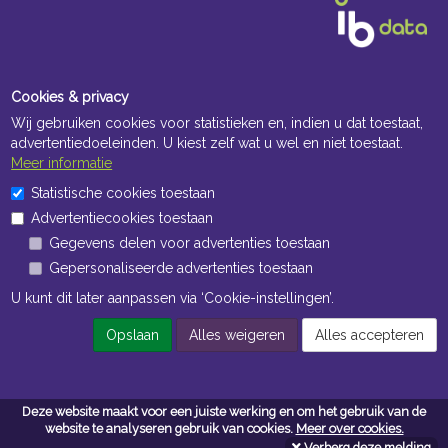
Cookies & privacy
Wij gebruiken cookies voor statistieken en, indien u dat toestaat,
advertentiedoeleinden. U kiest zelf wat u wel en niet toestaat.
Meer informatie
Openingstijden Kantoor
Statistische cookies toestaan
Advertentiecookies toestaan
ma t/m vr 8:30 uur tot 17:00 uur
Gegevens delen voor advertenties toestaan
Gepersonaliseerde advertenties toestaan
Openingstijden Magazijn
U kunt dit later aanpassen via ‘Cookie-instellingen’.
ma t/m vr 7:00 uur tot 16:30 uur
Opslaan
Alles weigeren
Alles accepteren
Navigatie
Deze website maakt voor een juiste werking en om het gebruik van de
Algemene voorwaarden
website te analyseren gebruik van cookies.
Meer over cookies.
Verberg deze melding