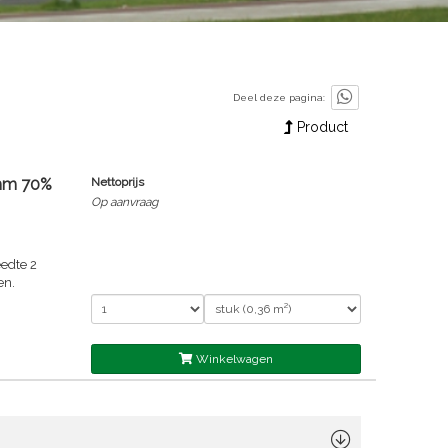
Deel deze pagina:
Product
 mm 70%
Nettoprijs
Op aanvraag
edte 2
en.
Winkelwagen