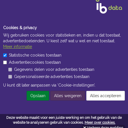
Cookies & privacy
Wij gebruiken cookies voor statistieken en, indien u dat toestaat,
advertentiedoeleinden. U kiest zelf wat u wel en niet toestaat.
Meer informatie
Openingstijden Kantoor
Statistische cookies toestaan
Advertentiecookies toestaan
ma t/m vr 8:30 uur tot 17:00 uur
Gegevens delen voor advertenties toestaan
Gepersonaliseerde advertenties toestaan
Openingstijden Magazijn
U kunt dit later aanpassen via ‘Cookie-instellingen’.
ma t/m vr 7:00 uur tot 16:30 uur
Opslaan
Alles weigeren
Alles accepteren
Navigatie
Deze website maakt voor een juiste werking en om het gebruik van de
Algemene voorwaarden
website te analyseren gebruik van cookies.
Meer over cookies.
Verberg deze melding