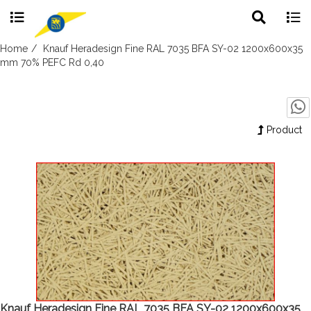
Toggle
Togg
search
navig
Skip
Home
Knauf Heradesign Fine RAL 7035 BFA SY-02 1200x600x35
to
mm 70% PEFC Rd 0,40
content
Product
Knauf Heradesign Fine RAL 7035 BFA SY-02 1200x600x35