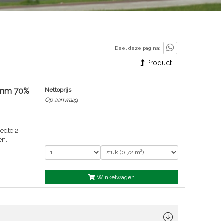
Deel deze pagina:
Product
 mm 70%
Nettoprijs
Op aanvraag
edte 2
en.
Winkelwagen