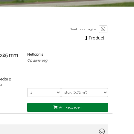
Deel deze pagina:
Product
00x25 mm
Nettoprijs
Op aanvraag
edte 2
en.
Winkelwagen