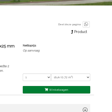
Deel deze pagina:
Product
0x25 mm
Nettoprijs
Op aanvraag
edte 2
en.
Winkelwagen