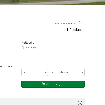
Deel deze pagina:
Product
Nettoprijs
Op aanvraag
eedschap,
ing
nische
teiten
Winkelwagen