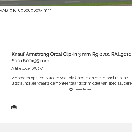
01 RAL9010 600x600x35 mm
Knauf Armstrong Orcal Clip-in 3 mm Rg 0701 RAL9010
600x600x35 mm
Artikelcode: 678059
Verborgen ophangsysteem voor plafonddesign met monolithische
uitstralingNeerwaarts demonteerbaar door middel van speciaal ger
geeft volledige toegang tot het plenum (ventilatieschachten, bekabel
meer lezen
enz.)Te gebruiken bij diverse plafondtoepassingen: van kleinere tech
ruimtes tot grote commerciële kantoorgebouwen en belangrijke facili
voor personenvervoer.