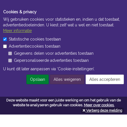
Cookies & privacy
Wij gebruiken cookies voor statistieken en, indien u dat toestaat,
advertentiedoeleinden. U kiest zelf wat u wel en niet toestaat.
Meer informatie
Statistische cookies toestaan
Openingstijden Kantoor
Advertentiecookies toestaan
ma t/m vr 8:30 uur tot 17:00 uur
Gegevens delen voor advertenties toestaan
Gepersonaliseerde advertenties toestaan
Openingstijden Magazijn
U kunt dit later aanpassen via ‘Cookie-instellingen’.
ma t/m vr 7:00 uur tot 16:30 uur
Opslaan
Alles weigeren
Alles accepteren
Navigatie
Deze website maakt voor een juiste werking en om het gebruik van de
website te analyseren gebruik van cookies.
Meer over cookies.
Algemene voorwaarden
Verberg deze melding
Privacy
Cookiebeleid