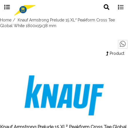
Toggle
Togg
search
navig
Skip
Home
Knauf Armstrong Prelude 15 XL² Peakform Cross Tee
to
Global White 1800x15x38 mm
content
Product
Knauf Armstrong Prelude 15 XL² Peakform Cross Tee Global