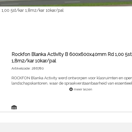
1,00 5st/kar 1,8m2/kar 10kar/pal
Rockfon Blanka Activity B 600x600x40mm Rd 1,00 5st
1,8m2/kar 10kar/pal
Artikelcode: 286780
ROCKFON Blanka Activity werd ontworpen voor klasruimten en ope
landschapskantoren, waar de spraakverstaanbaarheid van essentieel
en waar de geluids- en activiteitenniveaus heel hoog zijn. Door het matte, niet-
meer lezen
legrichtinggebonden oppervlak van ROCKFON Blanka Activity wordt
installatietijd verkort. Bovendien zorgt de dikte van 40 mm voor een
geluidsabsorptie.ROCKFON Blanka Activity is beter bestand tegen vu
gewone slijtage, waardoor het product langer meegaat.Plafondpane
bestaande uit steenwol , Zichtzijde: uiterst mat, glad en extreem wit
mineraalvlies voorzien van een akoestisch-open finishingRugzijde:
mineraalvlies , Duurzame geverfde zijkantenROCKFON® System B
Adhesive™Extreem wit oppervlak , L-waarde: 94,5Diep mat oppervlak, komt