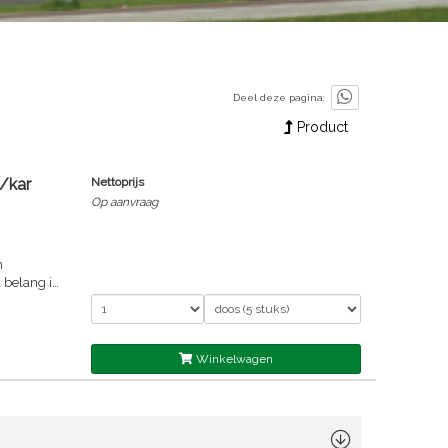
Deel deze pagina:
Product
/kar
Nettoprijs
Op aanvraag
n
 belang is
 de
 optimale
il en
Winkelwagen
el