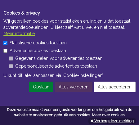
Cookies & privacy
Wij gebruiken cookies voor statistieken en, indien u dat toestaat,
advertentiedoeleinden. U kiest zelf wat u wel en niet toestaat.
Meer informatie
Statistische cookies toestaan
Openingstijden Kantoor
Advertentiecookies toestaan
ma t/m vr 8:30 uur tot 17:00 uur
Gegevens delen voor advertenties toestaan
Gepersonaliseerde advertenties toestaan
Openingstijden Magazijn
U kunt dit later aanpassen via ‘Cookie-instellingen’.
ma t/m vr 7:00 uur tot 16:30 uur
Opslaan
Alles weigeren
Alles accepteren
Navigatie
Deze website maakt voor een juiste werking en om het gebruik van de
website te analyseren gebruik van cookies.
Meer over cookies.
Algemene voorwaarden
Verberg deze melding
Privacy
Cookiebeleid