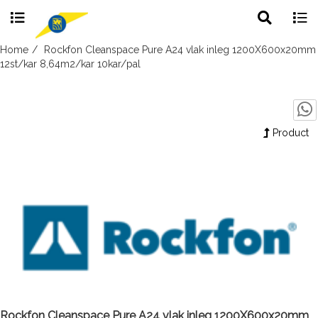
Toggle
Togg
search
navig
Skip
Home
Rockfon Cleanspace Pure A24 vlak inleg 1200X600x20mm
to
12st/kar 8,64m2/kar 10kar/pal
content
Product
Rockfon Cleanspace Pure A24 vlak inleg 1200X600x20mm