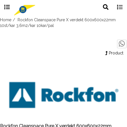
Toggle
Togg
search
navig
Skip
Home
Rockfon Cleanspace Pure X verdekt 600x600x22mm
to
10st/kar 3,6m2/kar 10kar/pal
content
Product
Rockfon Cleanspace Pure X verdekt 600x600x22mm