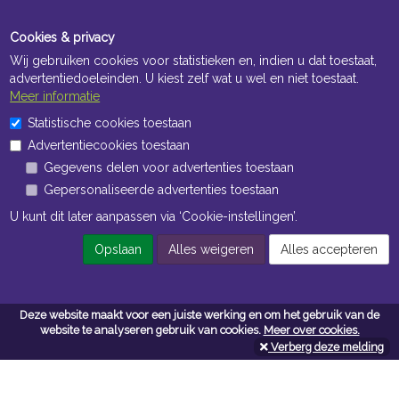
Cookies & privacy
Wij gebruiken cookies voor statistieken en, indien u dat toestaat,
advertentiedoeleinden. U kiest zelf wat u wel en niet toestaat.
Meer informatie
Statistische cookies toestaan
Openingstijden Kantoor
Advertentiecookies toestaan
ma t/m vr 8:30 uur tot 17:00 uur
Gegevens delen voor advertenties toestaan
Gepersonaliseerde advertenties toestaan
Openingstijden Magazijn
U kunt dit later aanpassen via ‘Cookie-instellingen’.
ma t/m vr 7:00 uur tot 16:30 uur
Opslaan
Alles weigeren
Alles accepteren
Navigatie
Deze website maakt voor een juiste werking en om het gebruik van de
website te analyseren gebruik van cookies.
Meer over cookies.
Algemene voorwaarden
Verberg deze melding
Privacy
Cookiebeleid