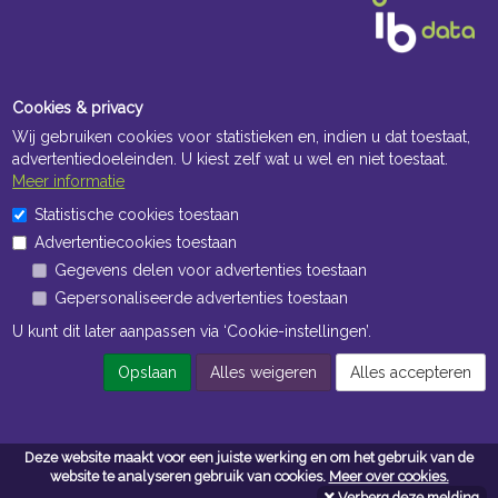
Cookies & privacy
Wij gebruiken cookies voor statistieken en, indien u dat toestaat,
advertentiedoeleinden. U kiest zelf wat u wel en niet toestaat.
Meer informatie
Openingstijden Kantoor
Statistische cookies toestaan
Advertentiecookies toestaan
ma t/m vr 8:30 uur tot 17:00 uur
Gegevens delen voor advertenties toestaan
Gepersonaliseerde advertenties toestaan
Openingstijden Magazijn
U kunt dit later aanpassen via ‘Cookie-instellingen’.
ma t/m vr 7:00 uur tot 16:30 uur
Opslaan
Alles weigeren
Alles accepteren
Navigatie
Deze website maakt voor een juiste werking en om het gebruik van de
Algemene voorwaarden
website te analyseren gebruik van cookies.
Meer over cookies.
Verberg deze melding