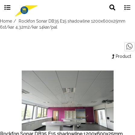
Toggle
Togg
search
navig
Skip
Home
Rockfon Sonar DB35 E15 shadowline 1200x600x25mm
to
6st/kar 4,32m2/kar 14kar/pal
content
Product
Rockfon Sonar DB35 E15 shadowline 1200x600x25mm