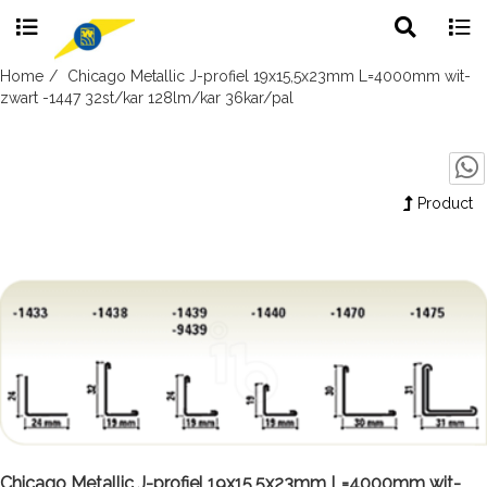
Toggle
Togg
search
navig
Skip
Home
Chicago Metallic J-profiel 19x15,5x23mm L=4000mm wit-
to
zwart -1447 32st/kar 128lm/kar 36kar/pal
content
Product
Chicago Metallic J-profiel 19x15,5x23mm L=4000mm wit-