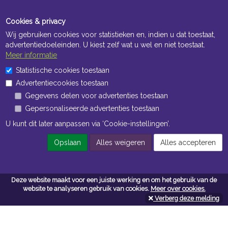
Cookies & privacy
Wij gebruiken cookies voor statistieken en, indien u dat toestaat,
advertentiedoeleinden. U kiest zelf wat u wel en niet toestaat.
Meer informatie
Statistische cookies toestaan
Openingstijden Kantoor
Advertentiecookies toestaan
ma t/m vr 8:30 uur tot 17:00 uur
Gegevens delen voor advertenties toestaan
Gepersonaliseerde advertenties toestaan
Openingstijden Magazijn
U kunt dit later aanpassen via ‘Cookie-instellingen’.
ma t/m vr 7:00 uur tot 16:30 uur
Opslaan
Alles weigeren
Alles accepteren
Navigatie
Deze website maakt voor een juiste werking en om het gebruik van de
website te analyseren gebruik van cookies.
Meer over cookies.
Algemene voorwaarden
Verberg deze melding
Privacy
Cookiebeleid