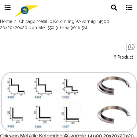
Toggle
Togg
search
navig
Skip
Home
Chicago Metallic Kolomring W-vormig 14900
to
20x20x20x20 Diameter 550 916-Ral9016 5st
content
Product
Chicago Metallic Kolomring W-vormig 14900 20x20x20x20