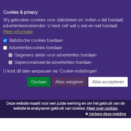
Cookies & privacy
Wij gebruiken cookies voor statistieken en, indien u dat toestaat,
advertentiedoeleinden. U kiest zelf wat u wel en niet toestaat.
Meer informatie
Statistische cookies toestaan
Openingstijden Kantoor
Advertentiecookies toestaan
ma t/m vr 8:30 uur tot 17:00 uur
Gegevens delen voor advertenties toestaan
Gepersonaliseerde advertenties toestaan
Openingstijden Magazijn
U kunt dit later aanpassen via ‘Cookie-instellingen’.
ma t/m vr 7:00 uur tot 16:30 uur
Opslaan
Alles weigeren
Alles accepteren
Navigatie
Deze website maakt voor een juiste werking en om het gebruik van de
website te analyseren gebruik van cookies.
Meer over cookies.
Algemene voorwaarden
Verberg deze melding
Privacy
Cookiebeleid