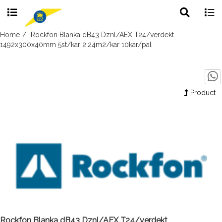
Toggle
Togg
search
navig
Skip
Home
Rockfon Blanka dB43 Dznl/AEX T24/verdekt
to
1492x300x40mm 5st/kar 2,24m2/kar 10kar/pal
content
Product
Rockfon Blanka dB43 Dznl/AEX T24/verdekt