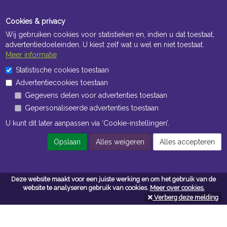
Cookies & privacy
Wij gebruiken cookies voor statistieken en, indien u dat toestaat,
advertentiedoeleinden. U kiest zelf wat u wel en niet toestaat.
Meer informatie
Statistische cookies toestaan
Openingstijden Kantoor
Advertentiecookies toestaan
ma t/m vr 8:30 uur tot 17:00 uur
Gegevens delen voor advertenties toestaan
Gepersonaliseerde advertenties toestaan
Openingstijden Magazijn
U kunt dit later aanpassen via ‘Cookie-instellingen’.
ma t/m vr 7:00 uur tot 16:30 uur
Opslaan
Alles weigeren
Alles accepteren
Navigatie
Deze website maakt voor een juiste werking en om het gebruik van de
website te analyseren gebruik van cookies.
Meer over cookies.
Algemene voorwaarden
Verberg deze melding
Privacy
Cookiebeleid